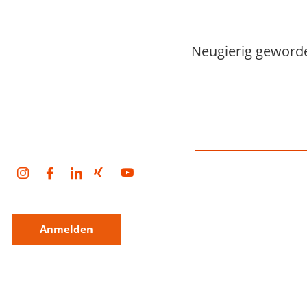
Neugierig geworde
Kontakt
Zentrale:
+49 89 954296
Email:
info@vitel.de
Anmelden
Adresse:
Vitel GmbH
Einsteinstr. 7
Für unseren Newsletter
85716 Unterschleißhei