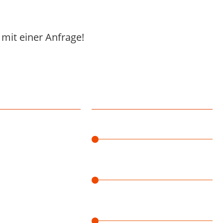
mit einer Anfrage!
er
Vitel Blog
Robustes 5G für bestehende
Netzwerke: Vitel erweitert Sortiment
um den neuen 5G Adapter von
Peplink
Balance 310 5G: Vitel vertreibt neuen
Enterprise-Router von Peplink
MAX Orbit Serie: Vitel bietet neue
mobile Router von Peplink für