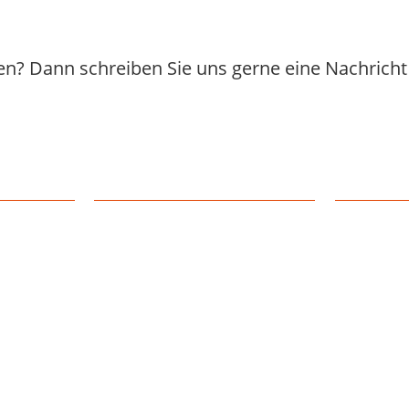
n? Dann schreiben Sie uns gerne eine Nachricht 
Unternehmen
Herstell
Über uns
Peplink
5 0
Webinare
Ruijie
Peplink-Schulungen
Telycam
Vitel Internet Cases
Robustel
Referenzen
Kyland
m
Karriere
Durabook
Sintrones