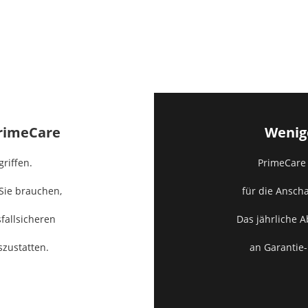
PrimeCare
Wenig
griffen.
PrimeCare 
 Sie brauchen,
für die Ansch
sfallsicheren
Das jährliche 
zustatten.
an Garantie