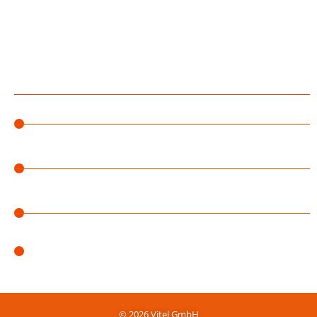
Durabook
Sintrones
Vitel Blog
Robustes 5G für bestehende Netzwerke: Vitel erweitert Sortiment
um den neuen 5G Adapter von Peplink
Balance 310 5G: Vitel vertreibt neuen Enterprise-Router von
Peplink
MAX Orbit Serie: Vitel bietet neue mobile Router von Peplink für
gebündelte Satellitenverbindungen an
Michael Bucko verstärkt die Geschäftsführung von Vitel
© 2026 Vitel GmbH